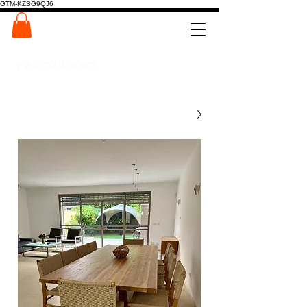
GTM-KZSG9QJ6
המרכז לפלטות ומדרגות עץ
0546022900
משלוחים לכל הארץ