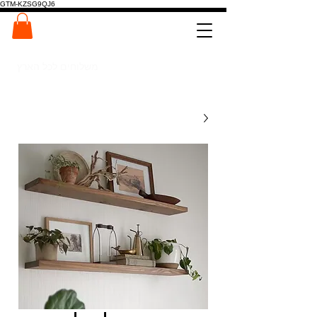
GTM-KZSG9QJ6
המרכז לפלטות ומדרגות עץ
0546022900
משלוחים לכל הארץ