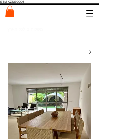
GTM-KZSG9QJ6
המרכז לפלטות ומדרגות עץ
0546022900
משלוחים לכל הארץ