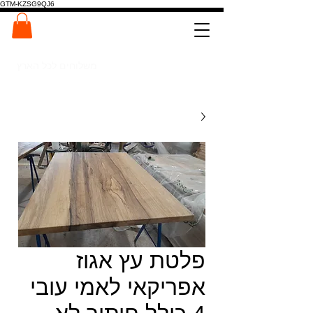
GTM-KZSG9QJ6
המרכז לפלטות ומדרגות עץ
0546022900
משלוחים לכל הארץ
פלטת עץ אגוז
אפריקאי לאמי עובי