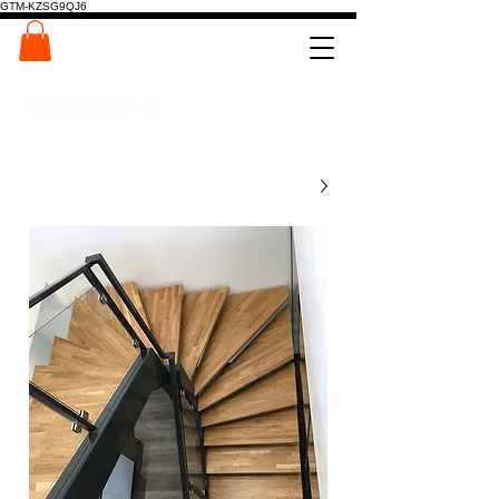
GTM-KZSG9QJ6
המרכז לפלטות ומדרגות עץ
0546022900
משלוחים לכל הארץ