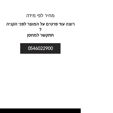
מדרגות עץ אלון מיוצרים לפי מידה
ועוברים תהליך שיוף ולכה לפי דרישות
מחיר לפי מידה
הלקוח , אין החזרת סחורה לאחר
ההזמנה , במידה ויש פגם בייצור ניתן
רוצה עוד פרטים על המוצר לפני הקניה
להחיף מדרגה פגומה
?
תתקשר למחסן
0546022900