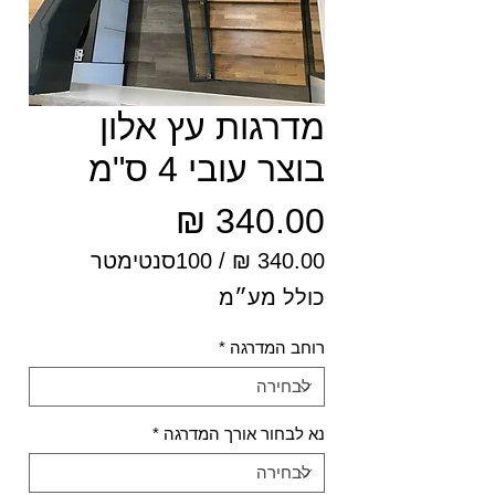
מדרגות עץ אלון
בוצר עובי 4 ס"מ
מחיר
/
100סנטימטר
‏340.00 ‏₪
כולל מע״מ
לכל
100
רוחב המדרגה
*
Centimeters
נא לבחור אורך המדרגה
*