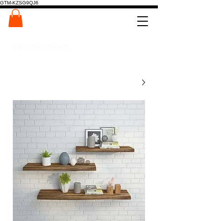
GTM-KZSG9QJ6
המרכז לפלטות ומדרגות עץ
0546022900
משלוחים לכל הארץ