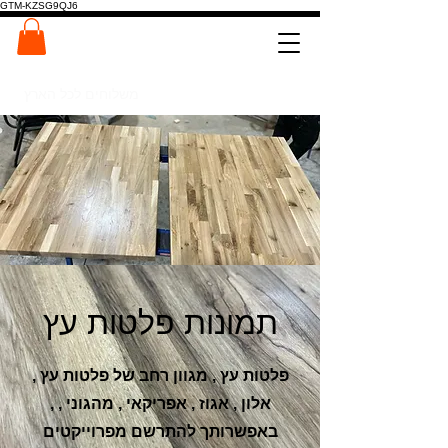
GTM-KZSG9QJ6
המרכז לפלטות ומדרגות עץ
0546022900
משלוחים לכל הארץ
תמונות פלטות עץ
פלטות עץ , מגוון רחב של פלטות עץ ,
אלון , אגוז , אפריקאי , מהגוני , ,
באפשרותך להתרשם מפרוייקטים