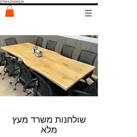
GTM-KZSG9QJ6
המרכז לפלטות ומדרגות עץ
0546022900
משלוחים לכל הארץ
שולחנות משרד מעץ
מלא