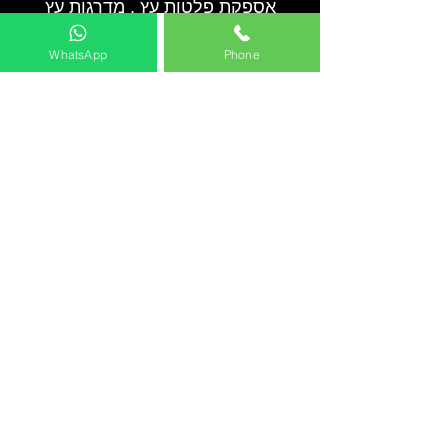
אספקת פלטות עץ , מדרגות עץ
ומדפים מכל סוגי העץ לכל הארץ
WhatsApp
Phone
0546022900
rtwoodmarket@gmail.com
להצעת מחיר
שם מלא
יישוב
מספר טלפון