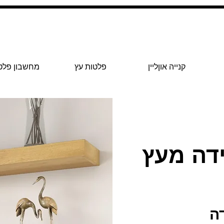
קנייה אוןליין
פלטות עץ
מחשבון פלט
דה מעץ
ה