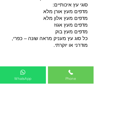
סוגי עץ איכותיים:
מדפים מעץ אורן מלא
מדפים מעץ אלון מלא
מדפים מעץ אגוז
מדפים מעץ בוק
כל סוג עץ מעניק מראה שונה – כפרי,
מודרני או יוקרתי.
המרכז לפלטות ומדרגות עץ
WhatsApp
Phone
אספקת פלטות עץ , מדרגות עץ
ומדפים מכל סוגי העץ לכל הארץ
0546022900
rtwoodmarket@gmail.com