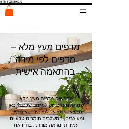
GTM-KZSG9QJ6
המרכז לפלטות ומדרגות עץ
0546022900
משלוחים לכל הארץ
מדפים מעץ מלא –
מדפים לפי מידה
בהתאמה אישית
מחפשים מדפים מעץ מלא
שמתאימים בדיוק למרחב שלכם? כאן
תמצאו מדפי עץ לפי מידה, איכותיים
ומעוצבים, המשלבים חומרים טבעיים,
עמידות ומראה מודרני. בחרו את