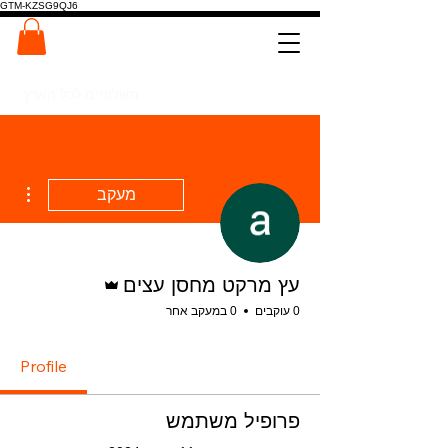
GTM-KZSG9QJ6
המרכז לפלטות ומדרגות עץ
0546022900
משלוחים לכל הארץ
ions
מעקב
אדמין
עץ מרקט מחסן עצים
0 עוקבים
0 במעקב אחר
Profile
פרופיל משתמש