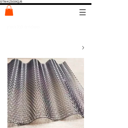
GTM-KZSG9QJ6
המרכז לפלטות ומדרגות עץ
0546022900
משלוחים לכל הארץ