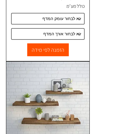
כולל מע״מ
1
,
3
0
0
.
0
הזמנה לפי מידה
0
₪
ל
-
1
מ
ט
ר
ר
ב
ו
ע